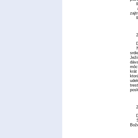
M
zajt
M
Najp
srdi
Ježi
dáva
môcť
krát
ktor
udel
tres
posl
D
Som 
Bož