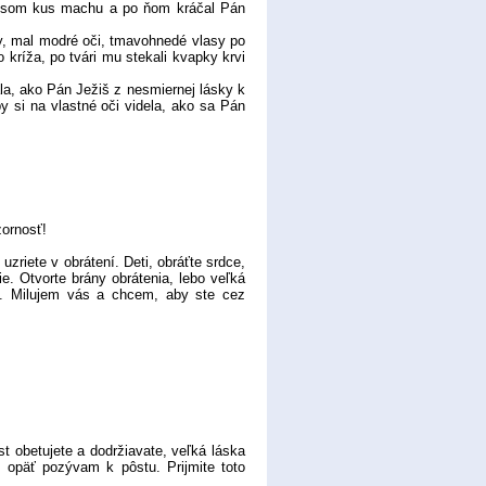
ela som kus machu a po ňom kráčal Pán
y, mal modré oči, tmavohnedé vlasy po
 kríža, po tvári mu stekali kvapky krvi
, ako Pán Ježiš z nesmiernej lásky k
y si na vlastné oči videla, ako sa Pán
ornosť!
zriete v obrátení. Deti, obráťte srdce,
e. Otvorte brány obrátenia, lebo veľká
a. Milujem vás a chcem, aby ste cez
obetujete a dodržiavate, veľká láska
s opäť pozývam k pôstu. Prijmite toto