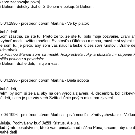
lstve zachovajte pokoj.
ohom, detičky drahé. S Bohom v pokoji. S Bohom.
5.04.1996 - prostredníctvom Martina - Veľký piatok
rahé deti!
šťastná, že ste tu. Preto že to, že ste tu, bolo moje pozvanie. Drahí an
 vybrať medzi svätou omšou, Sviatosťou Oltárnou a mnou, musíte si vybrať 
že som tu, je preto, aby som vás naučila láske k Ježišovi Kristovi. Drahé de
 kdekoľvek.
annou Máriou som sa modlil. Rozprestrela ruky a ukázala mi utrpenie P
rajšiu poklonu a povedala:
ohom, drahé deti, milujem vás.
6.04.1996 - prostredníctvom Martina - Biela sobota
rahé deti,
i by som si želala, aby na deň výročia zjavení, 4. decembra, bol cirkevn
é deti, nech je pre vás vrch Svätodušnic prvým miestom zjavení.
07.04.1996 - prostredníctvom Martina - prvá nedeľa - Zmŕtvychvstanie - Veľk
leluja. Pochválený buď Ježiš Kristus. Aleluja.
týmto posolstvom, ktoré vám prinášam od nášho Pána, chcem, aby ste dl
hé deti!