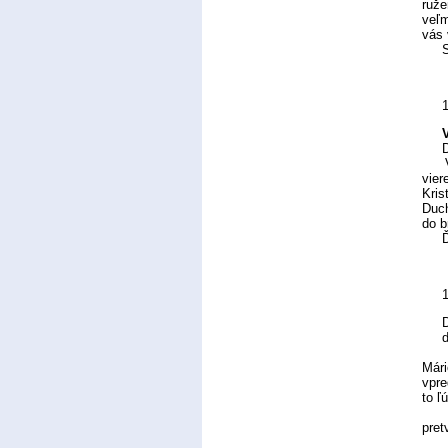
ruže
veľm
vás 
S B
Dra
Veľk
vier
Kris
Duch
do b
Ďaku
1
D
dnes
S P
Mári
vpre
to ľ
Drah
pret