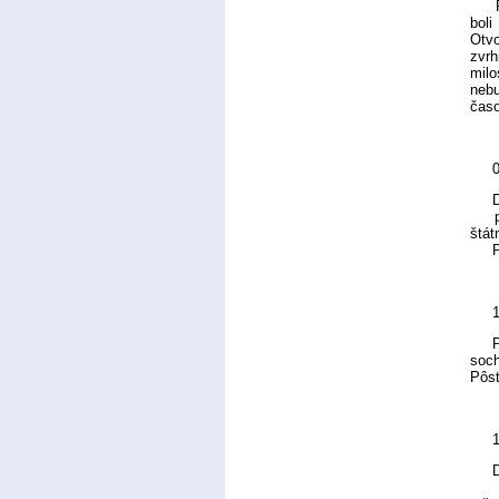
Priv
boli
Otvo
zvrh
milo
nebu
časo
D
prip
štát
Pann
soch
Pôst
Deti