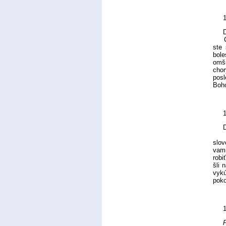
D
Chce
ste 
bole
omši
chor
posl
Boho
Deti
slov
vami
robi
šli 
vykú
poko