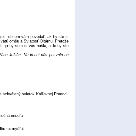
jeli, chcem vám povedať, ak by ste si
svätú omšu a Sviatosť Oltárnu. Pretože
ti, ja by som si vás našla, aj keby ste
ána Ježiša. Na konci nás pozvala na
e schválený sviatok Kráľovnej Pomoci.
onočná nedeľa
ho rozmýšľali.