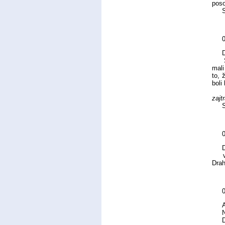
poso
S B
0
D
Som 
mali
to, 
boli
S P
zajt
S B
0
D
veľm
Drah
A
Nad 
Dra