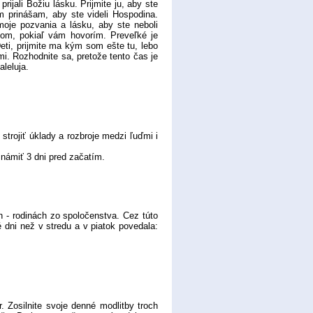
jali Božiu lásku. Prijmite ju, aby ste
vám prinášam, aby ste videli Hospodina.
moje pozvania a lásku, aby ste neboli
dcom, pokiaľ vám hovorím. Preveľké je
eti, prijmite ma kým som ešte tu, lebo
i. Rozhodnite sa, pretože tento čas je
leluja.
trojiť úklady a rozbroje medzi ľuďmi i
ámiť 3 dni pred začatím.
 - rodinách zo spoločenstva. Cez túto
 dni než v stredu a v piatok povedala:
Zosilnite svoje denné modlitby troch