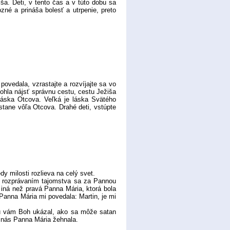
ša. Deti, v tento čas a v túto dobu sa
zné a prináša bolesť a utrpenie, preto
vedala, vzrastajte a rozvíjajte sa vo
ohla nájsť správnu cestu, cestu Ježiša
 láska Otcova. Veľká je láska Svätého
tane vôľa Otcova. Drahé deti, vstúpte
.
 milosti rozlieva na celý svet.
rozprávaním tajomstva sa za Pannou
e iná než pravá Panna Mária, ktorá bola
 Panna Mária mi povedala: Martin, je mi
ľu vám Boh ukázal, ako sa môže satan
ec nás Panna Mária žehnala.