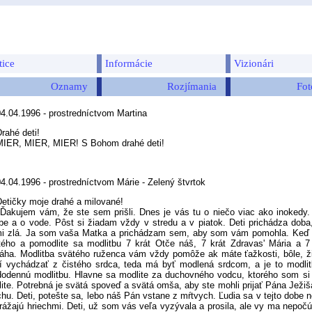
tice
Informácie
Vizionári
Oznamy
Rozjímania
Fot
04.04.1996 - prostredníctvom Martina
rahé deti!
R, MIER, MIER! S Bohom drahé deti!
4.04.1996 - prostredníctvom Márie - Zelený štvrtok
Detičky moje drahé a milované!
jem vám, že ste sem prišli. Dnes je vás tu o niečo viac ako inokedy. 
be a o vode. Pôst si žiadam vždy v stredu a v piatok. Deti prichádza doba, 
i zlá. Ja som vaša Matka a prichádzam sem, aby som vám pomohla. Keď ch
ého a pomodlite sa modlitbu 7 krát Otče náš, 7 krát Zdravas' Mária a 7 
ha. Modlitba svätého ruženca vám vždy pomôže ak máte ťažkosti, bôle, ži
 vychádzať z čistého srdca, teda má byť modlená srdcom, a je to modlitb
odennú modlitbu. Hlavne sa modlite za duchovného vodcu, ktorého som si 
ite. Potrebná je svätá spoveď a svätá omša, aby ste mohli prijať Pána Ježiš
chu. Deti, potešte sa, lebo náš Pán vstane z mŕtvych. Ľudia sa v tejto dobe
rážajú hriechmi. Deti, už som vás veľa vyzývala a prosila, ale vy ma nepočú