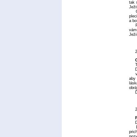
tak 
Ježi
Opis
plec
a bo
Pann
vám 
Ježi
Tomu
Dra
veľk
aby 
lás
obrá
Ďak
Dra
Dnes
pric
pozv