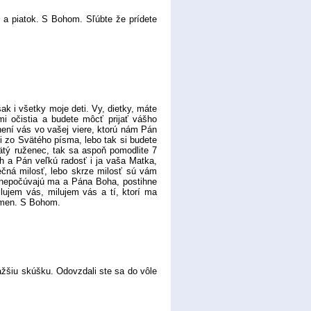
u a piatok. S Bohom. Sľúbte že prídete
ak i všetky moje deti. Vy, dietky, máte
i očistia a budete môcť prijať vášho
není vás vo vašej viere, ktorú nám Pán
si zo Svätého písma, lebo tak si budete
ätý ruženec, tak sa aspoň pomodlite 7
oh a Pán veľkú radosť i ja vaša Matka,
čná milosť, lebo skrze milosť sú vám
a nepočúvajú ma a Pána Boha, postihne
ilujem vás, milujem vás a tí, ktorí ma
 Amen. S Bohom.
žšiu skúšku. Odovzdali ste sa do vôle