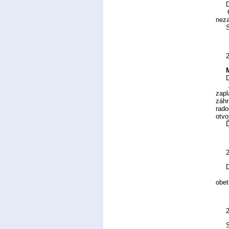
Dra
Čas 
neza
S B
Dra
Ako 
zapl
záhr
rado
otvo
Ďaku
D
Chc
obet