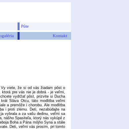
Púte
ogaléria
Kontakt
Vy viete, že si od vás žiadam pôst o
ktorá pre vás nie je dobrá - je veľmi,
cete vydržať pôst, prizvite si Ducha
krát Sláva Otcu, táto modlitba veľmi
ale a premôže i chorobu. Ale modlitba
a i proti zlému. Deti, nezabúdajte na
ja vybrala a za vašu dedinu, veľmi sa
a, nášho Spasiteľa, ktorý nás vykúpil z
 neboja Boha a Pána môjho Syna a stále
vate. Deti, veľmi vás prosím, pri tomto