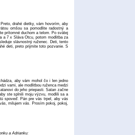
Preto, drahé dietky, vám hovorím, aby
svätou omšou sa pomodlite radostný a
ďte prítomné duchom a telom. Po svätej
ia a 7 x Sláva Otcu, potom modlitba za
eduje slávnostný ruženec. Deti, tento
 deti, preto prijmite toto pozvanie. S
chádza, aby vám mohol čo i len jedno
medzi vami, ale modlitbou ruženca medzi
atanovi do jeho priepasti. Satan začne
by ste splnili moju výzvu, modlili sa a
ú spoveď. Pán pre vás trpel, aby vás
vás, milujem vás. Prosím pokoj, pokoj,
onku a Adrianku: