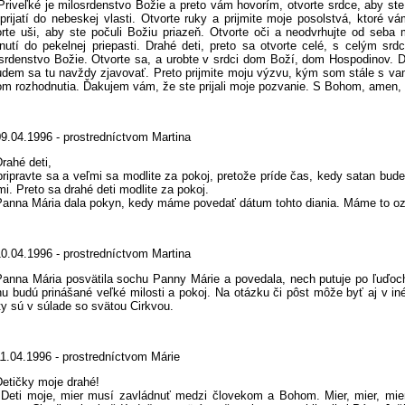
eľké je milosrdenstvo Božie a preto vám hovorím, otvorte srdce, aby ste pri
 prijatí do nebeskej vlasti. Otvorte ruky a prijmite moje posolstvá, ktoré 
rte uši, aby ste počuli Božiu priazeň. Otvorte oči a neodvrhujte od seba 
nutí do pekelnej priepasti. Drahé deti, preto sa otvorte celé, s celým sr
srdenstvo Božie. Otvorte sa, a urobte v srdci dom Boží, dom Hospodinov. D
dem sa tu navždy zjavovať. Preto prijmite moju výzvu, kým som stále s vam
m rozhodnutia. Ďakujem vám, že ste prijali moje pozvanie. S Bohom, amen, a
09.04.1996 - prostredníctvom Martina
rahé deti,
ravte sa a veľmi sa modlite za pokoj, pretože príde čas, kedy satan bude s
mi. Preto sa drahé deti modlite za pokoj.
a Mária dala pokyn, kedy máme povedať dátum tohto diania. Máme to ozn
10.04.1996 - prostredníctvom Martina
Panna Mária posvätila sochu Panny Márie a povedala, nech putuje po ľuďoch
u budú prinášané veľké milosti a pokoj. Na otázku či pôst môže byť aj v iné
y sú v súlade so svätou Cirkvou.
11.04.1996 - prostredníctvom Márie
Detičky moje drahé!
 moje, mier musí zavládnuť medzi človekom a Bohom. Mier, mier, mier. 