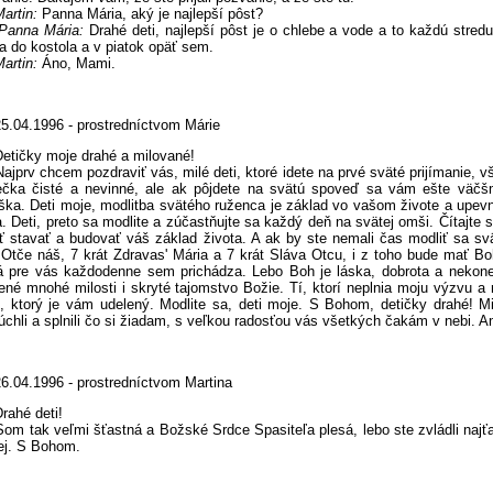
artin:
Panna Mária, aký je najlepší pôst?
Panna Mária:
Drahé deti, najlepší pôst je o chlebe a vode a to každú stred
ra do kostola a v piatok opäť sem.
artin:
Áno, Mami.
25.04.1996 - prostredníctvom Márie
Detičky moje drahé a milované!
rv chcem pozdraviť vás, milé deti, ktoré idete na prvé sväté prijímanie, vš
ečka čisté a nevinné, ale ak pôjdete na svätú spoveď sa vám ešte väčšm
ška. Deti moje, modlitba svätého ruženca je základ vo vašom živote a upev
. Deti, preto sa modlite a zúčastňujte sa každý deň na svätej omši. Čítajte 
 stavať a budovať váš základ života. A ak by ste nemali čas modliť sa sv
 Otče náš, 7 krát Zdravas' Mária a 7 krát Sláva Otcu, i z toho bude mať B
á pre vás každodenne sem prichádza. Lebo Boh je láska, dobrota a nekone
ené mnohé milosti i skryté tajomstvo Božie. Tí, ktorí neplnia moju výzvu 
t, ktorý je vám udelený. Modlite sa, deti moje. S Bohom, detičky drahé! M
úchli a splnili čo si žiadam, s veľkou radosťou vás všetkých čakám v nebi.
26.04.1996 - prostredníctvom Martina
rahé deti!
tak veľmi šťastná a Božské Srdce Spasiteľa plesá, lebo ste zvládli najťa
ej. S Bohom.