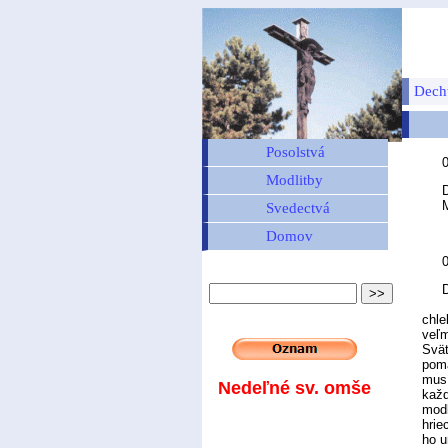
Dech
Posolstvá
Modlitby
D
MIE
Svedectvá
Domov
0
Ďaku
chle
veľm
Svät
pomá
musí
Nedeľné sv. omše
každ
modl
hrie
ho u