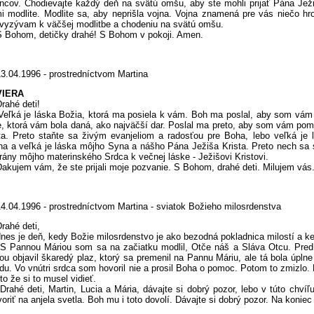
ncov. Chodievajte každý deň na svätú omšu, aby ste mohli prijať Pána Ježi
i modlite. Modlite sa, aby neprišla vojna. Vojna znamená pre vás niečo hro
vyzývam k väčšej modlitbe a chodeniu na svätú omšu.
ohom, detičky drahé! S Bohom v pokoji. Amen.
13.04.1996 - prostredníctvom Martina
VIERA
hé deti!
á je láska Božia, ktorá ma posiela k vám. Boh ma poslal, aby som vám po
e, ktorá vám bola daná, ako najväčší dar. Poslal ma preto, aby som vám pom
ta. Preto staňte sa živým evanjeliom a radosťou pre Boha, lebo veľká je
a a veľká je láska môjho Syna a nášho Pána Ježiša Krista. Preto nech sa s
rány môjho materinského Srdca k večnej láske - Ježišovi Kristovi.
jem vám, že ste prijali moje pozvanie. S Bohom, drahé deti. Milujem vás
4.04.1996 - prostredníctvom Martina - sviatok Božieho milosrdenstva
rahé deti,
 je deň, kedy Božie milosrdenstvo je ako bezodná pokladnica milostí a kedy
annou Máriou som sa na začiatku modlil, Otče náš a Sláva Otcu. Pred 
ou objavil škaredý plaz, ktorý sa premenil na Pannu Máriu, ale tá bola úpln
du. Vo vnútri srdca som hovoril nie a prosil Boha o pomoc. Potom to zmizlo.
úto že si to musel vidieť.
é deti, Martin, Lucia a Mária, dávajte si dobrý pozor, lebo v túto chví
voriť na anjela svetla. Boh mu i toto dovolí. Dávajte si dobrý pozor. Na koni