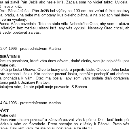
sa mi zjavil Pán Ježiš ako nesie kríž. Začala som ho vidieť takto: Uvid
š, niesol kríž.
 Pána Ježiša:- Pán Ježiš bol výšky asi 190 cm, bol veľmi štíhlej postav
ia, bradu, a na sebe mal omotaný kus bieleho plátna, a na pleciach mal drevo
l veľmi vysilený.
a Mária povedala: Toto sa stala vôľa Nebeského Otca, aby som ti ukázala
všetkým bez rozdielu niesol kríž, aby vás vykúpil. Nebeský Otec chcel, ab
š vedel obetovať za vás.
23.04.1996 - prostredníctvom Martina
OBRÁTENIE
to posolstvu, ktoré vám dnes dávam, drahé dietky, venujte najväčšiu poz
hé deti,
á je láska Otcova. Otvorte brány sŕdc a prijmite lásku Otcovu. Jeho lásku u
ste pochopili lásku. Kto nechce poznať lásku, nemôže pochopiť ani obráteni
ka prichádza k vám. Otec ma poslal, aby som vám podala dlaň obráteni
tenie prišli k Ježišovi Kristovi.
ujem vám, že ste prijali moje pozvanie. S Bohom.
24.04.1996 - prostredníctvom Martina
PÔST
hé deti!
 vám chcem povedať a zároveň pozvať vás k pôstu. Deti, keď tento pôst 
hádza k vám od Stvoriteľa. Preto obetujte ho z lásky k Pánovi. Preto vá
anie. Ďakujem vám, že ste prijali pozvanie, a že ste tu.