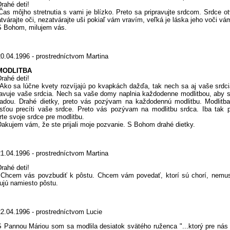
hé deti!
môjho stretnutia s vami je blízko. Preto sa pripravujte srdcom. Srdce otv
tvárajte oči, nezatvárajte uši pokiaľ vám vravím, veľká je láska jeho voči vá
ohom, milujem vás.
20.04.1996 - prostredníctvom Martina
MODLITBA
hé deti!
sa lúčne kvety rozvíjajú po kvapkách dažďa, tak nech sa aj vaše srdcia 
avuje vaše srdcia. Nech sa vaše domy naplnia každodenne modlitbou, aby sa
adou. Drahé dietky, preto vás pozývam na každodennú modlitbu. Modlitba
sťou precíti vaše srdce. Preto vás pozývam na modlitbu srdca. Iba tak po
rte svoje srdce pre modlitbu.
jem vám, že ste prijali moje pozvanie. S Bohom drahé dietky.
21.04.1996 - prostredníctvom Martina
rahé deti!
em vás povzbudiť k pôstu. Chcem vám povedať, ktorí sú chorí, nemusia
ujú namiesto pôstu.
22.04.1996 - prostredníctvom Lucie
S Pannou Máriou som sa modlila desiatok svätého ruženca "...ktorý pre nás 