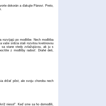
orte dokorán a ďakujte Pánovi. Preto,
m.
rozvíjajú po modlitbe. Nech modlitba
 vaše srdcia stali rozvitou kvetinovou
 sa stane vtedy zvlažujúcou, ak ju s
cítite z modlitby radosť. Drahé deti,
 držať pôst, ale svoju chorobu nech
kríž niesol". Keď sme sa ho domodlili,