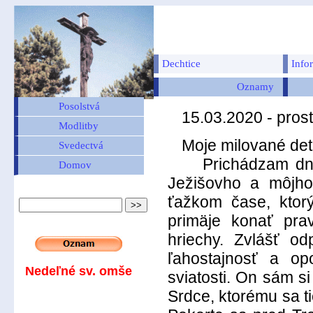
Dechtice
Info
Oznamy
Posolstvá
15.03.2020 - pros
Modlitby
Moje milované deti
Svedectvá
Prichádzam dnes 
Domov
Ježišovho a môjho
ťažkom čase, ktorý
primäje konať pra
hriechy. Zvlášť o
ľahostajnosť a op
Nedeľné sv. omše
sviatosti. On sám s
Srdce, ktorému sa t