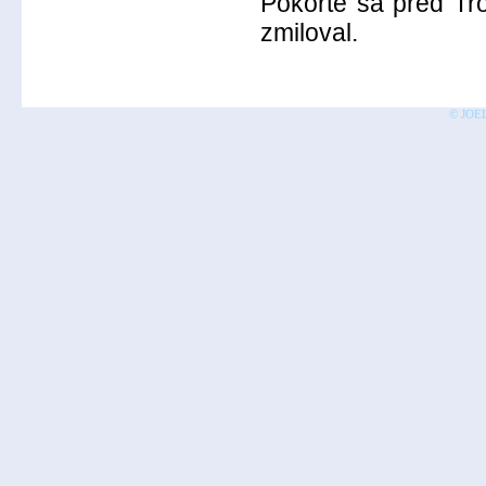
Pokorte sa pred Tr
zmiloval.
© JOEL 