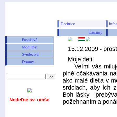
Dechtice
Info
Oznamy
Posolstvá
Modlitby
15.12.2009 - pros
Svedectvá
Moje deti!
Domov
Veľmi vás milujem
plné očakávania na
ako malé dieťa v mo
srdciach, aby ich z
Boh lásky - prebýv
Nedeľné sv. omše
požehnaním a ponár