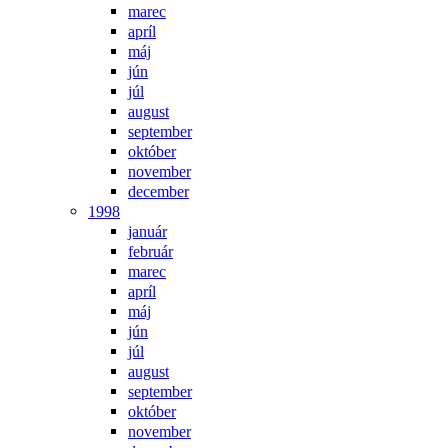
marec
apríl
máj
jún
júl
august
september
október
november
december
1998
január
február
marec
apríl
máj
jún
júl
august
september
október
november