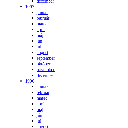
december
1997
január
február
marec
apríl
máj
jún
júl
august
september
október
november
december
1996
január
február
marec
apríl
máj
jún
júl
august