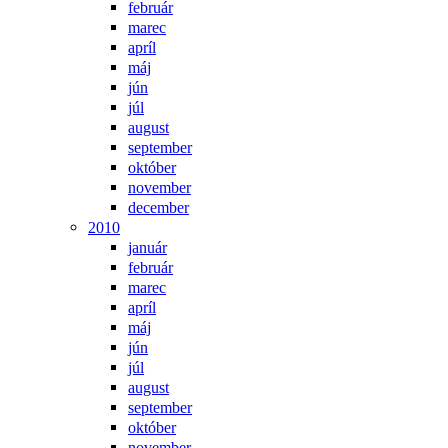
február
marec
apríl
máj
jún
júl
august
september
október
november
december
2010
január
február
marec
apríl
máj
jún
júl
august
september
október
november