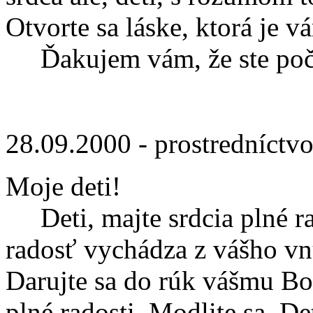
Otvorte sa láske, ktorá je 
Ďakujem vám, že ste poču
28.09.2000 - prostredníctv
Moje deti!
Deti, majte srdcia plné rad
radosť vychádza z vášho vnú
Darujte sa do rúk vášmu Boh
plné radosti. Modlite sa. De