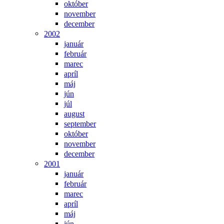
október
november
december
2002
január
február
marec
apríl
máj
jún
júl
august
september
október
november
december
2001
január
február
marec
apríl
máj
jún