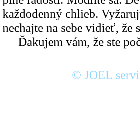
každodenný chlieb. Vyžarujt
nechajte na sebe vidieť, že 
Ďakujem vám, že ste poču
© JOEL servis