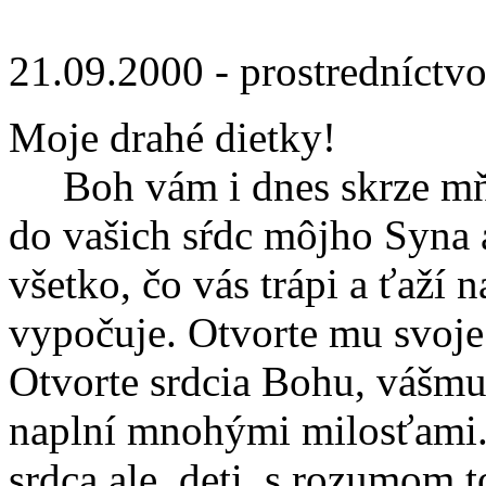
21.09.2000 - prostredníctv
Moje drahé dietky!
Boh vám i dnes skrze mňa 
do vašich sŕdc môjho Syna
všetko, čo vás trápi a ťaží 
vypočuje. Otvorte mu svoje 
Otvorte srdcia Bohu, vášm
naplní mnohými milosťami. D
srdca ale, deti, s rozumom 