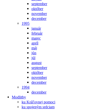
september
október
november
december
1995
január
február
marec
apríl
máj
jún
júl
august
september
október
november
december
1994
december
Modlitby
ku Kráľovnej pomoci
ku spojeným srdciam