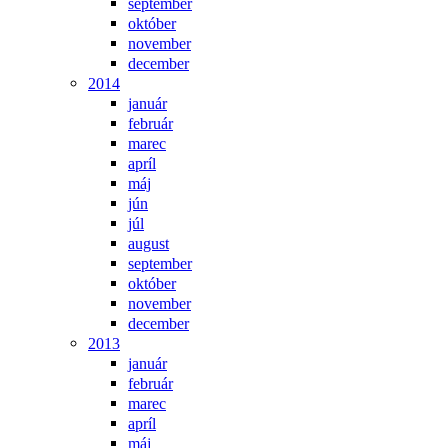
september
október
november
december
2014
január
február
marec
apríl
máj
jún
júl
august
september
október
november
december
2013
január
február
marec
apríl
máj