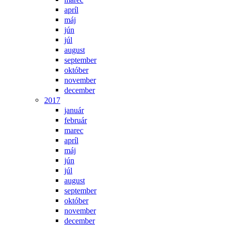
apríl
máj
jún
júl
august
september
október
november
december
2017
január
február
marec
apríl
máj
jún
júl
august
september
október
november
december