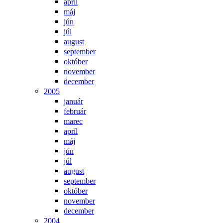
apríl
máj
jún
júl
august
september
október
november
december
2005
január
február
marec
apríl
máj
jún
júl
august
september
október
november
december
2004