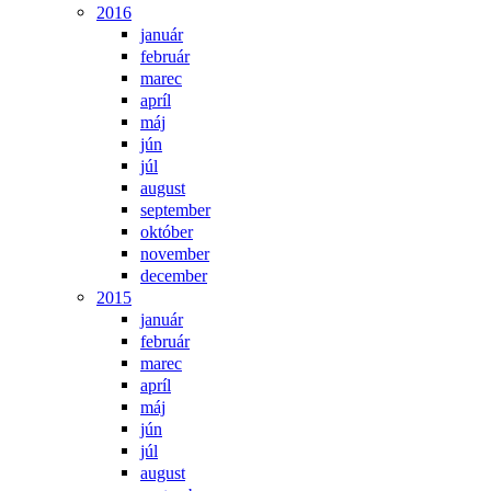
2016
január
február
marec
apríl
máj
jún
júl
august
september
október
november
december
2015
január
február
marec
apríl
máj
jún
júl
august