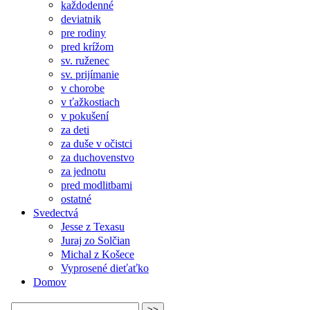
každodenné
deviatnik
pre rodiny
pred krížom
sv. ruženec
sv. prijímanie
v chorobe
v ťažkostiach
v pokušení
za deti
za duše v očistci
za duchovenstvo
za jednotu
pred modlitbami
ostatné
Svedectvá
Jesse z Texasu
Juraj zo Solčian
Michal z Košece
Vyprosené dieťaťko
Domov