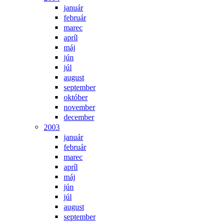
január
február
marec
apríl
máj
jún
júl
august
september
október
november
december
2003
január
február
marec
apríl
máj
jún
júl
august
september