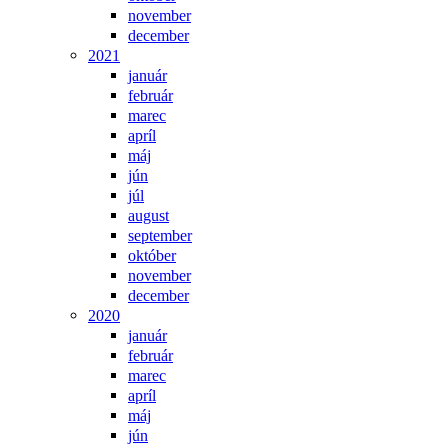
november
december
2021
január
február
marec
apríl
máj
jún
júl
august
september
október
november
december
2020
január
február
marec
apríl
máj
jún