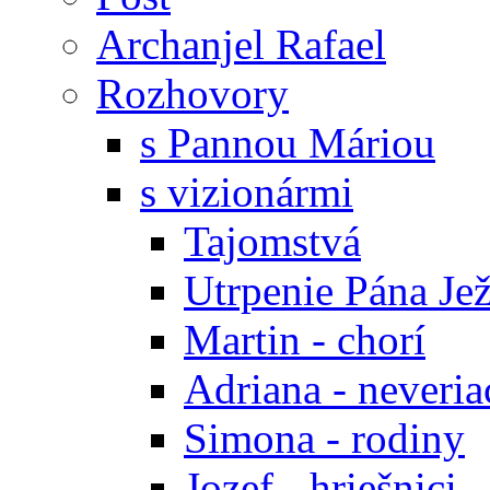
Archanjel Rafael
Rozhovory
s Pannou Máriou
s vizionármi
Tajomstvá
Utrpenie Pána Jež
Martin - chorí
Adriana - neveria
Simona - rodiny
Jozef - hriešnici