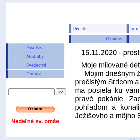
Dechtice
Info
Oznamy
Posolstvá
15.11.2020 - pros
Modlitby
Moje milované deti
Svedectvá
Mojim dnešným želan
Domov
prečistým Srdcom a 
ma posiela ku vám 
pravé pokánie. Zach
pohľadom a konal
Ježišovho a môjho 
Nedeľné sv. omše
© JOEL 