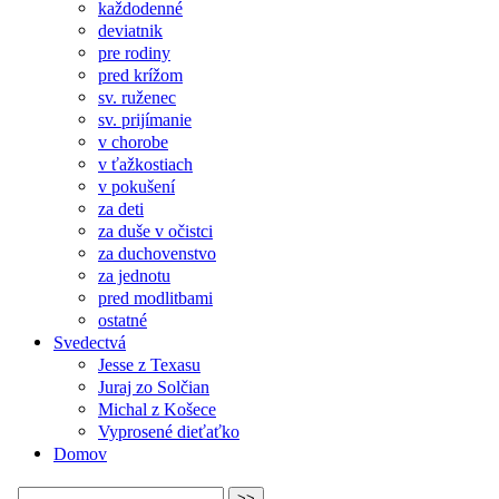
každodenné
deviatnik
pre rodiny
pred krížom
sv. ruženec
sv. prijímanie
v chorobe
v ťažkostiach
v pokušení
za deti
za duše v očistci
za duchovenstvo
za jednotu
pred modlitbami
ostatné
Svedectvá
Jesse z Texasu
Juraj zo Solčian
Michal z Košece
Vyprosené dieťaťko
Domov