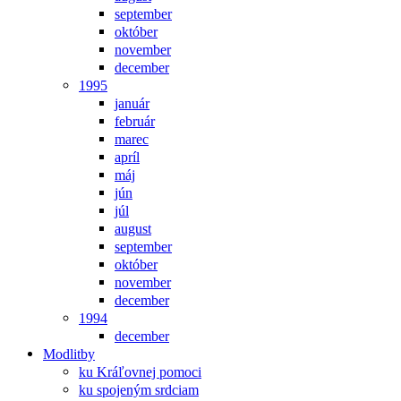
september
október
november
december
1995
január
február
marec
apríl
máj
jún
júl
august
september
október
november
december
1994
december
Modlitby
ku Kráľovnej pomoci
ku spojeným srdciam