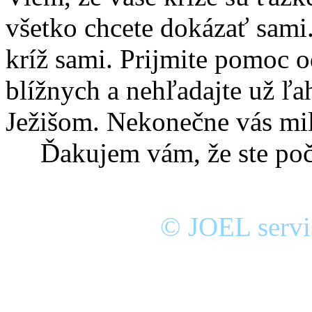
všetko chcete dokázať sami. 
kríž sami. Prijmite pomoc o
blížnych a nehľadajte už ľah
Ježišom. Nekonečne vás mi
Ďakujem vám, že ste poču
© JOEL servis