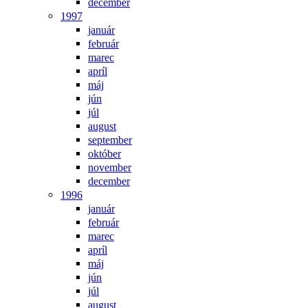
december
1997
január
február
marec
apríl
máj
jún
júl
august
september
október
november
december
1996
január
február
marec
apríl
máj
jún
júl
august