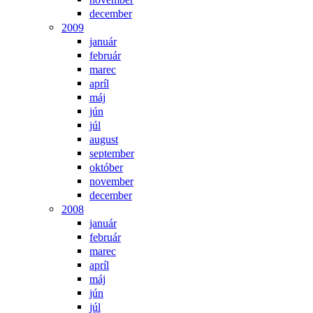
december
2009
január
február
marec
apríl
máj
jún
júl
august
september
október
november
december
2008
január
február
marec
apríl
máj
jún
júl