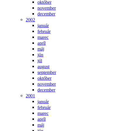
október
november
december
2002
január
február
marec
apríl
máj
jún
júl
august
september
október
november
december
2001
január
február
marec
apríl
máj
jún