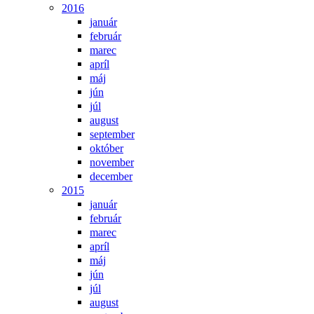
2016
január
február
marec
apríl
máj
jún
júl
august
september
október
november
december
2015
január
február
marec
apríl
máj
jún
júl
august