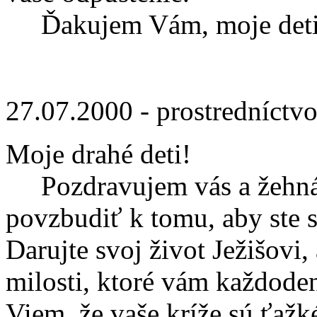
Ďakujem Vám, moje deti, ž
27.07.2000 - prostredníctv
Moje drahé deti!
Pozdravujem vás a žehnám
povzbudiť k tomu, aby ste s
Darujte svoj život Ježišovi,
milosti, ktoré vám každoden
Viem, že vaše kríže sú ťažk