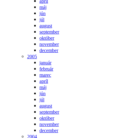
apríl
máj
jún
júl
august
september
október
november
december
2005
január
február
marec
apríl
máj
jún
júl
august
september
október
november
december
2004