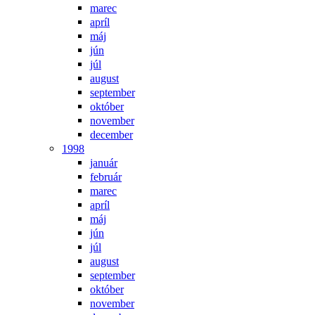
marec
apríl
máj
jún
júl
august
september
október
november
december
1998
január
február
marec
apríl
máj
jún
júl
august
september
október
november