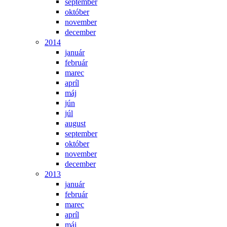
september
október
november
december
2014
január
február
marec
apríl
máj
jún
júl
august
september
október
november
december
2013
január
február
marec
apríl
máj