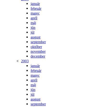
január
február
marec
apríl
máj
jún
júl
august
september
október
november
december
2003
január
február
marec
apríl
máj
jún
júl
august
september