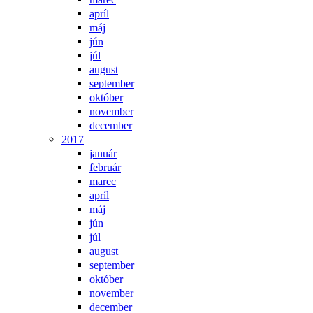
apríl
máj
jún
júl
august
september
október
november
december
2017
január
február
marec
apríl
máj
jún
júl
august
september
október
november
december