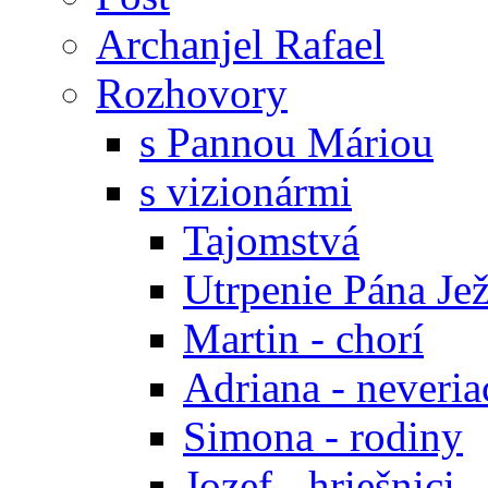
Archanjel Rafael
Rozhovory
s Pannou Máriou
s vizionármi
Tajomstvá
Utrpenie Pána Jež
Martin - chorí
Adriana - neveria
Simona - rodiny
Jozef - hriešnici