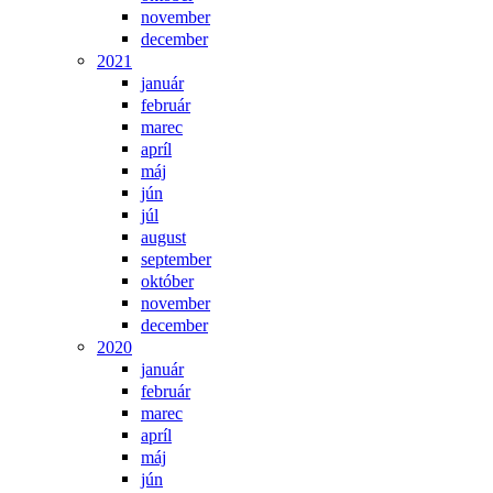
november
december
2021
január
február
marec
apríl
máj
jún
júl
august
september
október
november
december
2020
január
február
marec
apríl
máj
jún