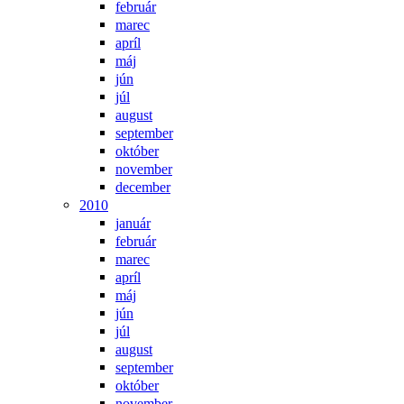
február
marec
apríl
máj
jún
júl
august
september
október
november
december
2010
január
február
marec
apríl
máj
jún
júl
august
september
október
november