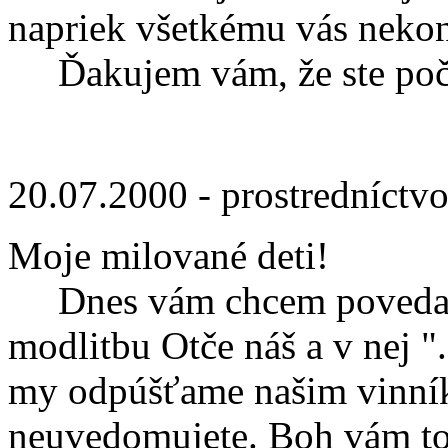
napriek všetkému vás neko
Ďakujem vám, že ste poču
20.07.2000 - prostredníctv
Moje milované deti!
Dnes vám chcem povedať: 
modlitbu Otče náš a v nej "
my odpúšťame našim vinníkom
neuvedomujete. Boh vám to