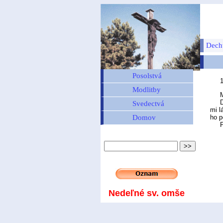
Dech
Posolstvá
Modlitby
M
Denn
Svedectvá
mi l
Domov
ho p
Pon
Nedeľné sv. omše