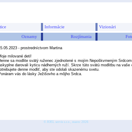
tice
Informácie
Vizionári
Oznamy
Rozjímania
Fot
15.05.2023 - prostredníctvom Martina
oje milované deti!
e sa modlite svätý ruženec zjednotené s mojím Nepoškvrneným Srdcom. K
áskyplne darovali kyticu nádherných ruží. Skrze túto svätú modlitbu na vaš
otrebujete denne modliť, aby ste odolali skazenému svetu.
áram vás do lásky Ježišovho a môjho Srdca.
© JOEL servis s.r.o., marec 2026