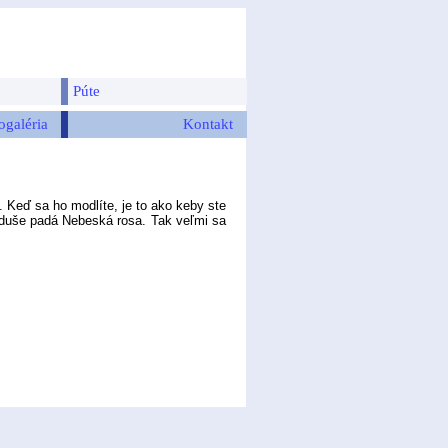
Púte
ogaléria
Kontakt
eď sa ho modlíte, je to ako keby ste
e duše padá Nebeská rosa. Tak veľmi sa