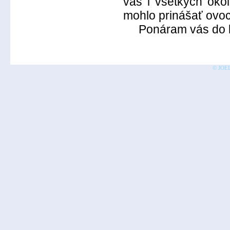
vás i všetkých okol
mohlo prinášať ovoc
Ponáram vás do lá
© JOEL 