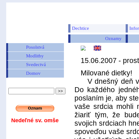
Dechtice
Info
Oznamy
Posolstvá
Modlitby
15.06.2007 - pros
Svedectvá
Milované dietky!
Domov
V dnešný deň vám
Do každého jednéh
poslaním je, aby ste
vaše srdcia mohli m
žiariť tým, že bud
Nedeľné sv. omše
svojich srdciach hn
spoveďou vaše srdc