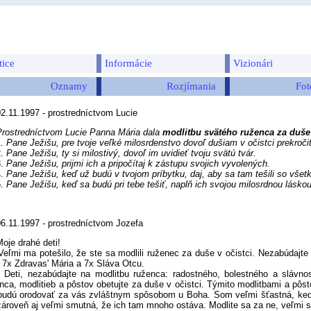
tice
Informácie
Vizionári
Oznamy
Rozjímania
Fot
2.11.1997 - prostredníctvom Lucie
Prostredníctvom Lucie Panna Mária dala
modlitbu svätého ruženca za duše 
.
Pane Ježišu, pre tvoje veľké milosrdenstvo dovoľ dušiam v očistci prekroči
.
Pane Ježišu, ty si milostivý, dovoľ im uvidieť tvoju svätú tvár.
.
Pane Ježišu, prijmi ich a pripočítaj k zástupu svojich vyvolených.
.
Pane Ježišu, keď už budú v tvojom príbytku, daj, aby sa tam tešili so všetk
.
Pane Ježišu, keď sa budú pri tebe tešiť, naplň ich svojou milosrdnou láskou
06.11.1997 - prostredníctvom Jozefa
oje drahé deti!
i ma potešilo, že ste sa modlili ruženec za duše v očistci. Nezabúdajte
 7x Zdravas' Mária a 7x Sláva Otcu.
i, nezabúdajte na modlitbu ruženca: radostného, bolestného a slávnos
nca, modlitieb a pôstov obetujte za duše v očistci. Týmito modlitbami a pô
budú orodovať za vás zvláštnym spôsobom u Boha. Som veľmi šťastná, keď
zároveň aj veľmi smutná, že ich tam mnoho ostáva. Modlite sa za ne, veľmi s