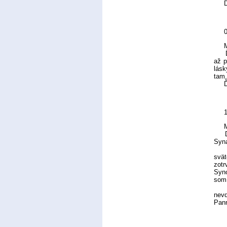
Ďak
0
M
Ďaku
až p
lásk
tam,
Ďak
1
M
Dnes
Syna
Pot
svät
zotr
Syno
som 
Keď
nevď
Pann