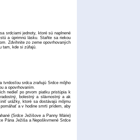
a srdciami jednoty, ktoré sú naplnené
čistú a úprimnú lásku. Staňte sa riekou
ájom. Zdvihnite zo zeme opovrhovaných
 tam, kde si zúfajú.
 tvrdosťou srdca zraňujú Srdce môjho
ťou a opovrhovaním.
 nedieľ po prvom piatku pristúpia k
 radostný, bolestný a slávnostný a ak
iniť urážky, ktoré sa dostávajú môjmu
 pomáhať a v hodine smrti prídem, aby
hané (Srdce Ježišove a Panny Márie)
dce Pána Ježiša a Nepoškvrnené Srdce