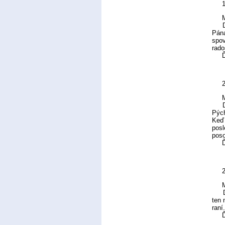
M
Dnes
Pána
spov
rado
Ďaku
M
Deti
Pých
Keď
posl
poso
Ďak
M
Deti
ten 
raní
Ďak