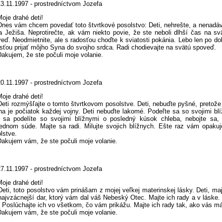
13.11.1997 - prostredníctvom Jozefa
oje drahé deti!
 vám chcem povedať toto štvrtkové posolstvo: Deti, nehrešte, a nenadávaj
 Ježiša. Neprotirečte, ak vám niekto povie, že ste neboli dlhší čas na s
eď. Neodmietnite, ale s radosťou choďte k sviatosti pokánia. Lebo len po d
sťou prijať môjho Syna do svojho srdca. Radi chodievajte na svätú spoveď.
jem, že ste počuli moje volanie.
20.11.1997 - prostredníctvom Jozefa
oje drahé deti!
 rozmýšľajte o tomto štvrtkovom posolstve. Deti, nebuďte pyšné, pretože
a je počiatok každej vojny. Deti nebuďte lakomé. Podeľte sa so svojimi b
 sa podelíte so svojimi blížnymi o posledný kúsok chleba, nebojte sa
ednom súde. Majte sa radi. Milujte svojich blížnych. Ešte raz vám opaku
lstve.
ujem vám, že ste počuli moje volanie.
27.11.1997 - prostredníctvom Jozefa
oje drahé deti!
, toto posolstvo vám prinášam z mojej veľkej materinskej lásky. Deti, majte
najvzácnejší dar, ktorý vám dal váš Nebeský Otec. Majte ich rady a v láske.
. Poslúchajte ich vo všetkom, čo vám prikážu. Majte ich rady tak, ako vás 
ujem vám, že ste počuli moje volanie.