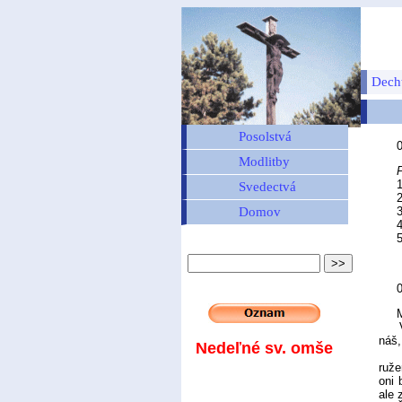
Dech
Posolstvá
0
Modlitby
1
Svedectvá
2
Domov
3
4
5
M
Veľm
náš,
Nedeľné sv. omše
Det
ruže
oni 
ale 