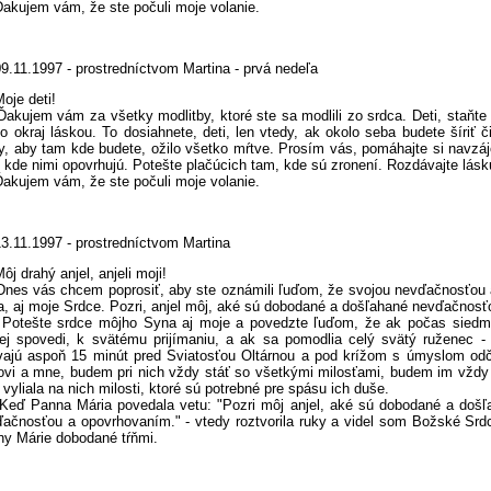
ujem vám, že ste počuli moje volanie.
9.11.1997 - prostredníctvom Martina - prvá nedeľa
oje deti!
jem vám za všetky modlitby, ktoré ste sa modlili zo srdca. Deti, staňte s
o okraj láskou. To dosiahnete, deti, len vtedy, ak okolo seba budete šíriť 
y, aby tam kde budete, ožilo všetko mŕtve. Prosím vás, pomáhajte si navz
 kde nimi opovrhujú. Potešte plačúcich tam, kde sú zronení. Rozdávajte lásku
ujem vám, že ste počuli moje volanie.
3.11.1997 - prostredníctvom Martina
ôj drahý anjel, anjeli moji!
 vás chcem poprosiť, aby ste oznámili ľuďom, že svojou nevďačnosťou a
, aj moje Srdce. Pozri, anjel môj, aké sú dobodané a došľahané nevďačnos
ešte srdce môjho Syna aj moje a povedzte ľuďom, že ak počas siedmich
ej spovedi, k svätému prijímaniu, a ak sa pomodlia celý svätý ruženec -
vajú aspoň 15 minút pred Sviatosťou Oltárnou a pod krížom s úmyslom odč
vi a mne, budem pri nich vždy stáť so všetkými milosťami, budem im vždy
vyliala na nich milosti, ktoré sú potrebné pre spásu ich duše.
 Panna Mária povedala vetu: "Pozri môj anjel, aké sú dobodané a došľa
ačnosťou a opovrhovaním." - vtedy roztvorila ruky a videl som Božské Sr
y Márie dobodané tŕňmi.