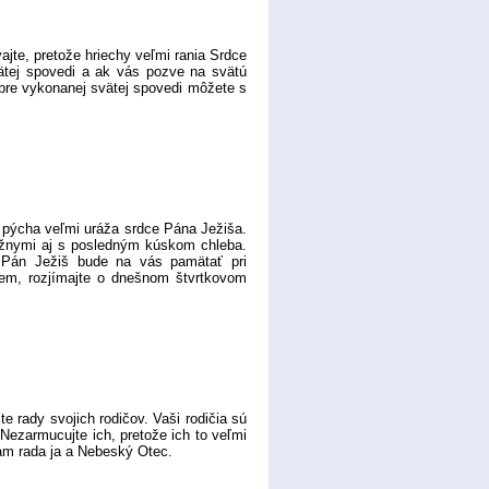
te, pretože hriechy veľmi rania Srdce
vätej spovedi a ak vás pozve na svätú
obre vykonanej svätej spovedi môžete s
 pýcha veľmi uráža srdce Pána Ježiša.
lížnymi aj s posledným kúskom chleba.
, Pán Ježiš bude na vás pamätať pri
jem, rozjímajte o dnešnom štvrtkovom
 rady svojich rodičov. Vaši rodičia sú
 Nezarmucujte ich, pretože ich to veľmi
mám rada ja a Nebeský Otec.