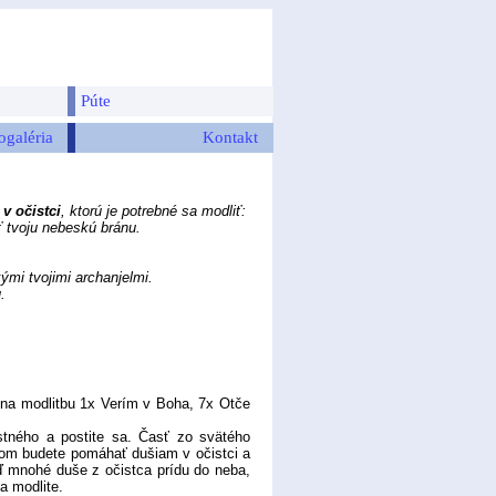
Púte
ogaléria
Kontakt
v očistci
, ktorú je potrebné sa modliť:
ť tvoju nebeskú bránu.
ými tvojimi archanjelmi.
.
 na modlitbu 1x Verím v Boha, 7x Otče
tného a postite sa. Časť zo svätého
stom budete pomáhať dušiam v očistci a
 mnohé duše z očistca prídu do neba,
a modlite.