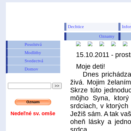
Dechtice
Info
Oznamy
Posolstvá
Modlitby
15.10.2011 - pros
Svedectvá
Moje deti!
Domov
Dnes prichádzam s
živá. Mojim želaním
Skrze túto jednoduc
môjho Syna, ktorý
srdciach, v ktorých 
Ježiš sám. A tak va
Nedeľné sv. omše
oheň lásky a jedn
srdca.