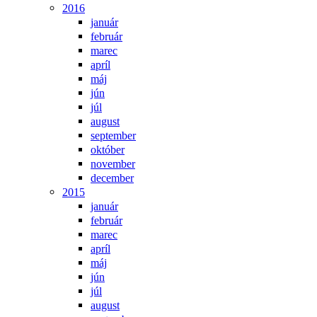
2016
január
február
marec
apríl
máj
jún
júl
august
september
október
november
december
2015
január
február
marec
apríl
máj
jún
júl
august