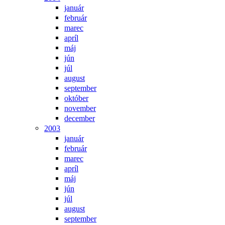
január
február
marec
apríl
máj
jún
júl
august
september
október
november
december
2003
január
február
marec
apríl
máj
jún
júl
august
september