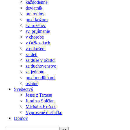
každodenné
deviatnik
pre rodiny
pred krížom
sv. ruženec
sv. prijímanie
v chorobe
v ťažkostiach
v pokušení
za deti
za duše v očistci
za duchovenstvo
za jednotu
pred modlitbami
ostatné
Svedectvá
Jesse z Texasu
Juraj zo Solčian
Michal z Košece
Vyprosené dieťaťko
Domov