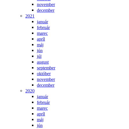
november
december
2021
január
február
marec
apríl
máj
jún
júl
august
september
október
november
december
2020
január
február
marec
apríl
máj
jún