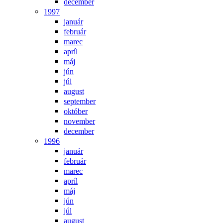
december
1997
január
február
marec
apríl
máj
jún
júl
august
september
október
november
december
1996
január
február
marec
apríl
máj
jún
júl
august