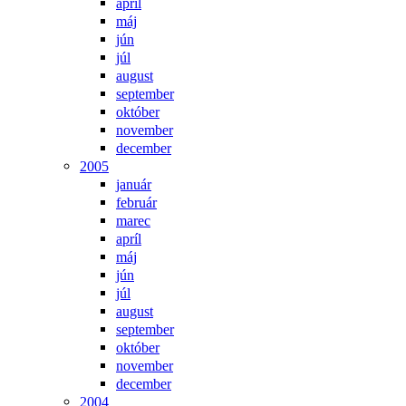
apríl
máj
jún
júl
august
september
október
november
december
2005
január
február
marec
apríl
máj
jún
júl
august
september
október
november
december
2004