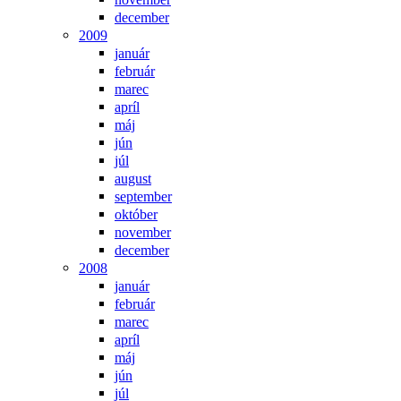
december
2009
január
február
marec
apríl
máj
jún
júl
august
september
október
november
december
2008
január
február
marec
apríl
máj
jún
júl