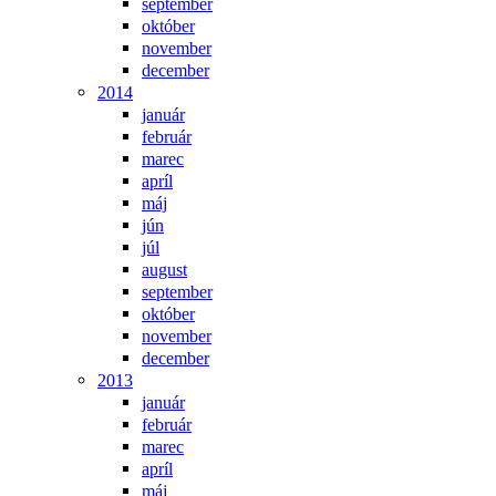
september
október
november
december
2014
január
február
marec
apríl
máj
jún
júl
august
september
október
november
december
2013
január
február
marec
apríl
máj