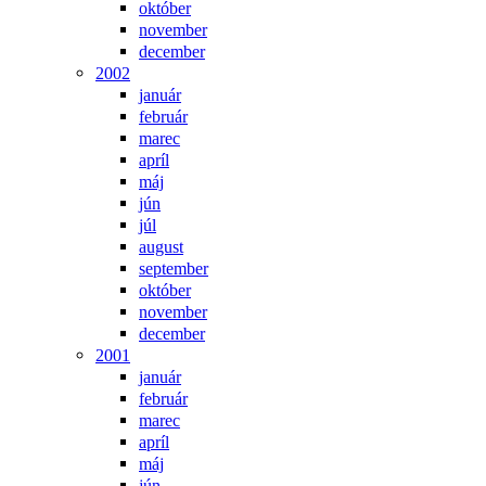
október
november
december
2002
január
február
marec
apríl
máj
jún
júl
august
september
október
november
december
2001
január
február
marec
apríl
máj
jún