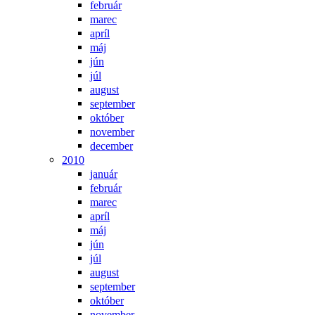
február
marec
apríl
máj
jún
júl
august
september
október
november
december
2010
január
február
marec
apríl
máj
jún
júl
august
september
október
november