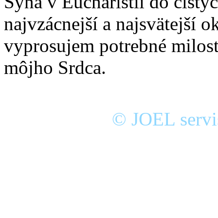
Syna v Eucharistii do čistýc
najvzácnejší a najsvätejší
vyprosujem potrebné milosti
môjho Srdca.
© JOEL servis