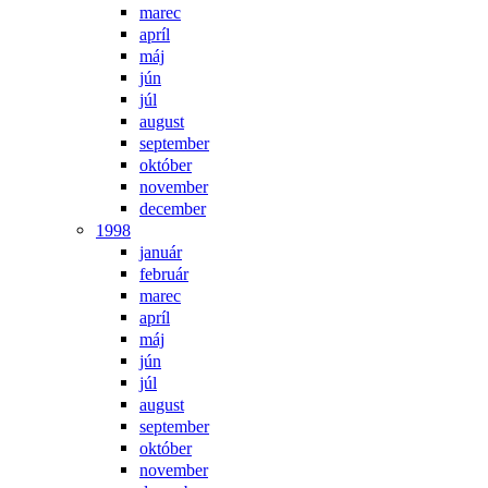
marec
apríl
máj
jún
júl
august
september
október
november
december
1998
január
február
marec
apríl
máj
jún
júl
august
september
október
november