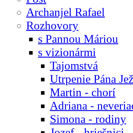
Archanjel Rafael
Rozhovory
s Pannou Máriou
s vizionármi
Tajomstvá
Utrpenie Pána Jež
Martin - chorí
Adriana - neveria
Simona - rodiny
Jozef - hriešnici