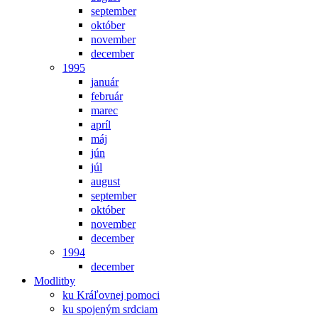
september
október
november
december
1995
január
február
marec
apríl
máj
jún
júl
august
september
október
november
december
1994
december
Modlitby
ku Kráľovnej pomoci
ku spojeným srdciam