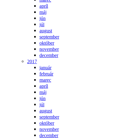
apríl
máj
jún
júl
august
september
október
november
december
2017
január
február
marec
apríl
máj
jún
júl
august
september
október
november
december