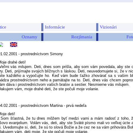
tice
Informácie
Vizionári
Oznamy
Rozjímania
Fot
01.02.2001 - prostredníctvom Simony
oje drahé deti!
i vás milujem. Deti, dnes som prišla, aby som vám povedala, aby ste otvo
ry. Deti, prijímajte svojich blížnych s láskou. Deti, neuvedomujete si, že v n
mite každého a vypočujte ho. Keď vám bude ťažko zhovárať sa s vašim b
hádza prostredníctvom neho a pamätajte na to. Deti, dnes vás chcem poprosiť
ám dáva i prostredníctvom vašich bratov a sestier. Nesmierne vás milujem.
jem vám, moje drahé deti, že ste počuli moje volanie.
4.02.2001 - prostredníctvom Martina - prvá nedeľa
oje deti!
 šťastná, že tu dnes môžem byť medzi vami a mám radosť z toho, že st
šovo evanjelium. Volám vás, deti, aby ste Sväté písmo mali vo veľkej úcte a
li. Uvedomujte si, deti, že sú to slová Božie a že cez ne sa vám prihovára Bo
jem vám, deti moje, že ste počuli moje volanie.