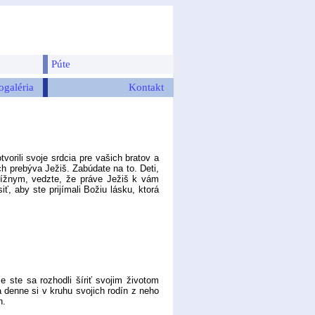
Púte
ogaléria
Kontakt
rili svoje srdcia pre vašich bratov a
ich prebýva Ježiš. Zabúdate na to. Deti,
lížnym, vedzte, že práve Ježiš k vám
, aby ste prijímali Božiu lásku, ktorá
e sa rozhodli šíriť svojim životom
 denne si v kruhu svojich rodín z neho
h.