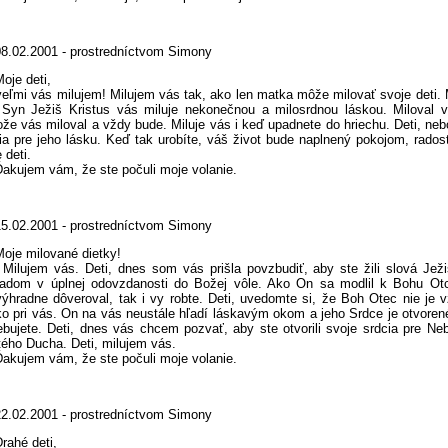
08.02.2001 - prostredníctvom Simony
oje deti,
i vás milujem! Milujem vás tak, ako len matka môže milovať svoje deti. M
Syn Ježiš Kristus vás miluje nekonečnou a milosrdnou láskou. Miloval 
ože vás miloval a vždy bude. Miluje vás i keď upadnete do hriechu. Deti, neb
ia pre jeho lásku. Keď tak urobíte, váš život bude naplnený pokojom, rado
 deti.
ujem vám, že ste počuli moje volanie.
15.02.2001 - prostredníctvom Simony
Moje milované dietky!
jem vás. Deti, dnes som vás prišla povzbudiť, aby ste žili slová Ježi
ladom v úplnej odovzdanosti do Božej vôle. Ako On sa modlil k Bohu Ot
ýhradne dôveroval, tak i vy robte. Deti, uvedomte si, že Boh Otec nie je 
ko pri vás. On na vás neustále hľadí láskavým okom a jeho Srdce je otvoren
ebujete. Deti, dnes vás chcem pozvať, aby ste otvorili svoje srdcia pre N
ého Ducha. Deti, milujem vás.
ujem vám, že ste počuli moje volanie.
22.02.2001 - prostredníctvom Simony
rahé deti,