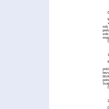
M
veľm
môj 
pret
srdc
moje
Ďak
Milu
prík
bezv
blíz
potr
Svät
Ďak
D