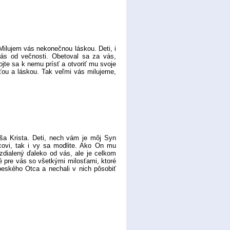
ilujem vás nekonečnou láskou. Deti, i
vás od večnosti. Obetoval sa za vás,
ojte sa k nemu prísť a otvoriť mu svoje
sťou a láskou. Tak veľmi vás milujeme,
ša Krista. Deti, nech vám je môj Syn
covi, tak i vy sa modlite. Ako On mu
vzdialený ďaleko od vás, ale je celkom
é pre vás so všetkými milosťami, ktoré
ebeského Otca a nechali v nich pôsobiť