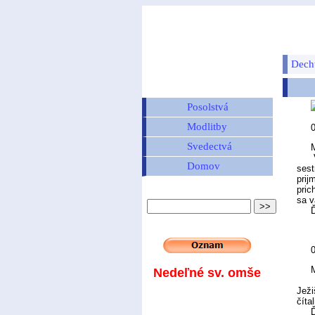
Dech
Posolstvá
Modlitby
Svedectvá
M
Veľm
Domov
sest
prij
pric
sa v
Ďaku
0
M
Nedeľné sv. omše
Som
Ježi
číta
Ďaku