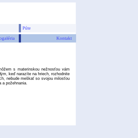
Púte
ogaléria
Kontakt
môžem s materinskou nežnosťou vám
dým, keď narazíte na hriech, rozhodnite
ech, nebude meškať so svojou milosťou
la a požehnania.