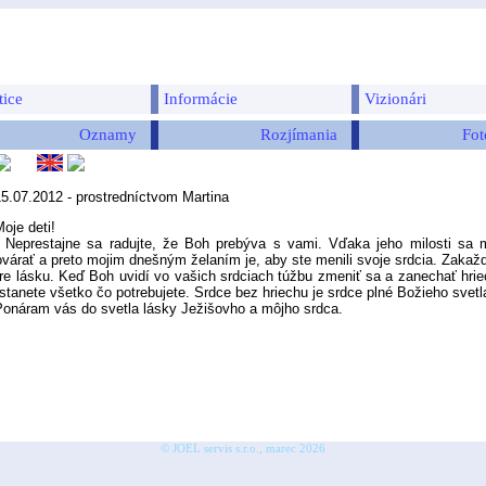
tice
Informácie
Vizionári
Oznamy
Rozjímania
Fot
15.07.2012 - prostredníctvom Martina
oje deti!
restajne sa radujte, že Boh prebýva s vami. Vďaka jeho milosti sa 
ovárať a preto mojim dnešným želaním je, aby ste menili svoje srdcia. Zakaž
re lásku. Keď Boh uvidí vo vašich srdciach túžbu zmeniť sa a zanechať hri
stanete všetko čo potrebujete. Srdce bez hriechu je srdce plné Božieho svet
áram vás do svetla lásky Ježišovho a môjho srdca.
© JOEL servis s.r.o., marec 2026