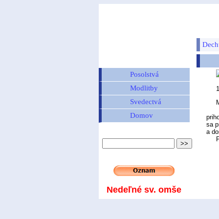
Dech
Posolstvá
Modlitby
Svedectvá
M
Nep
Domov
prih
sa p
a do
Pon
Nedeľné sv. omše