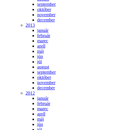
september
október
november
december
2013
január
február
marec
apríl
máj
jún
júl
august
september
október
november
december
2012
január
február
marec
apríl
máj
jún
júl