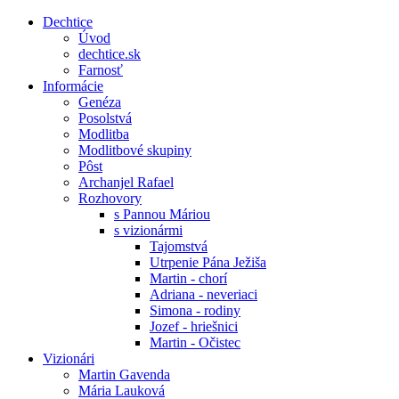
Dechtice
Úvod
dechtice.sk
Farnosť
Informácie
Genéza
Posolstvá
Modlitba
Modlitbové skupiny
Pôst
Archanjel Rafael
Rozhovory
s Pannou Máriou
s vizionármi
Tajomstvá
Utrpenie Pána Ježiša
Martin - chorí
Adriana - neveriaci
Simona - rodiny
Jozef - hriešnici
Martin - Očistec
Vizionári
Martin Gavenda
Mária Lauková