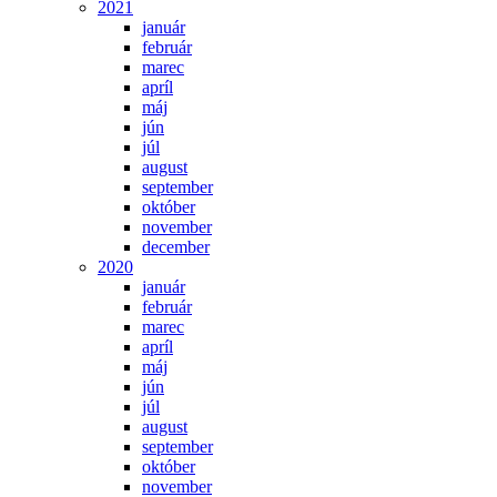
2021
január
február
marec
apríl
máj
jún
júl
august
september
október
november
december
2020
január
február
marec
apríl
máj
jún
júl
august
september
október
november