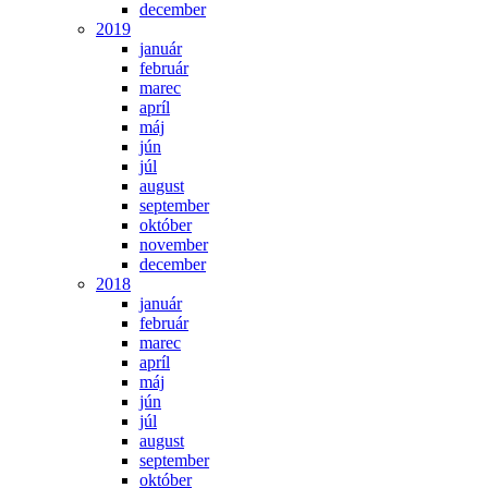
december
2019
január
február
marec
apríl
máj
jún
júl
august
september
október
november
december
2018
január
február
marec
apríl
máj
jún
júl
august
september
október