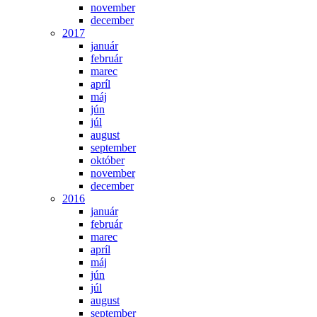
november
december
2017
január
február
marec
apríl
máj
jún
júl
august
september
október
november
december
2016
január
február
marec
apríl
máj
jún
júl
august
september