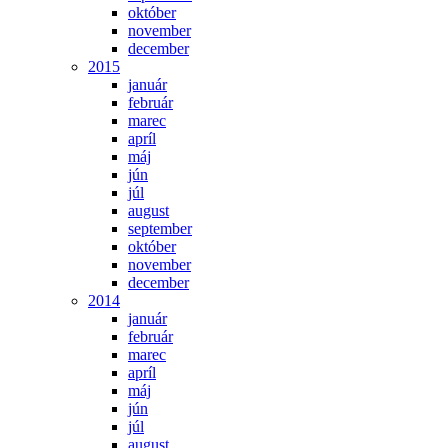
október
november
december
2015
január
február
marec
apríl
máj
jún
júl
august
september
október
november
december
2014
január
február
marec
apríl
máj
jún
júl
august