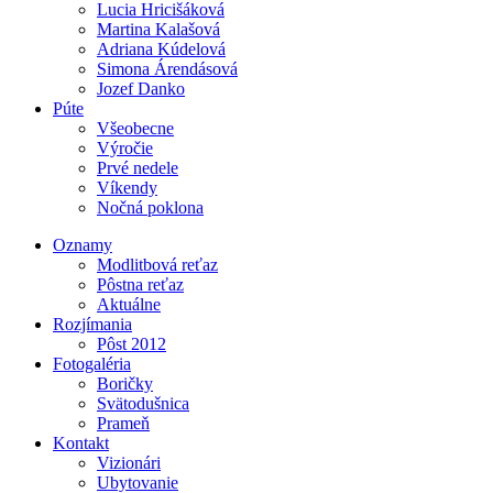
Lucia Hricišáková
Martina Kalašová
Adriana Kúdelová
Simona Árendásová
Jozef Danko
Púte
Všeobecne
Výročie
Prvé nedele
Víkendy
Nočná poklona
Oznamy
Modlitbová reťaz
Pôstna reťaz
Aktuálne
Rozjímania
Pôst 2012
Fotogaléria
Boričky
Svätodušnica
Prameň
Kontakt
Vizionári
Ubytovanie