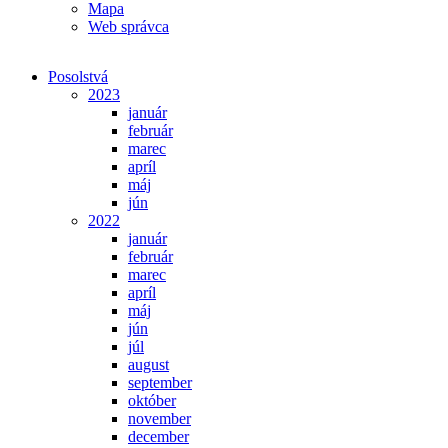
Mapa
Web správca
Posolstvá
2023
január
február
marec
apríl
máj
jún
2022
január
február
marec
apríl
máj
jún
júl
august
september
október
november
december