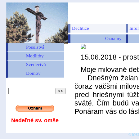
Dechtice
Info
Oznamy
Posolstvá
15.06.2018 - pros
Modlitby
Svedectvá
Moje milované deti
Domov
Dnešným želaním 
čoraz väčšmi miloval
pred hriešnymi túž
sväté. Čím budú va
Ponáram vás do lás
Nedeľné sv. omše
© JOEL 