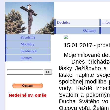
Dechtice
Info
Oznamy
Posolstvá
15.01.2017 - pros
Modlitby
Svedectvá
Moje milované deti
Domov
Dnes prichádzam 
lásky Ježišovho a
láske naplňte svo
spoločnej modlitbe
vody. Každé znec
Svätom a pokorným
Nedeľné sv. omše
Ducha Svätého vo 
Otcovu vôľu. Želám 