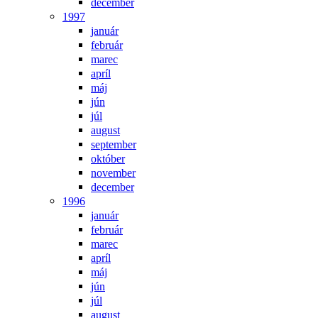
december
1997
január
február
marec
apríl
máj
jún
júl
august
september
október
november
december
1996
január
február
marec
apríl
máj
jún
júl
august