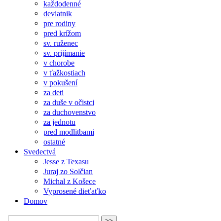
každodenné
deviatnik
pre rodiny
pred krížom
sv. ruženec
sv. prijímanie
v chorobe
v ťažkostiach
v pokušení
za deti
za duše v očistci
za duchovenstvo
za jednotu
pred modlitbami
ostatné
Svedectvá
Jesse z Texasu
Juraj zo Solčian
Michal z Košece
Vyprosené dieťaťko
Domov