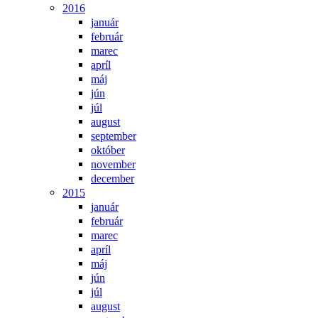
2016
január
február
marec
apríl
máj
jún
júl
august
september
október
november
december
2015
január
február
marec
apríl
máj
jún
júl
august