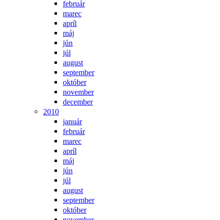
február
marec
apríl
máj
jún
júl
august
september
október
november
december
2010
január
február
marec
apríl
máj
jún
júl
august
september
október
november