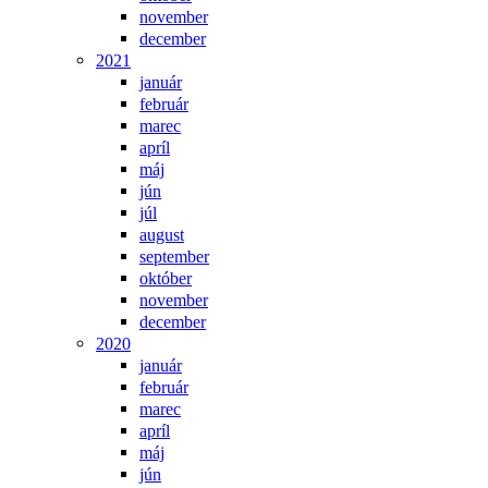
november
december
2021
január
február
marec
apríl
máj
jún
júl
august
september
október
november
december
2020
január
február
marec
apríl
máj
jún