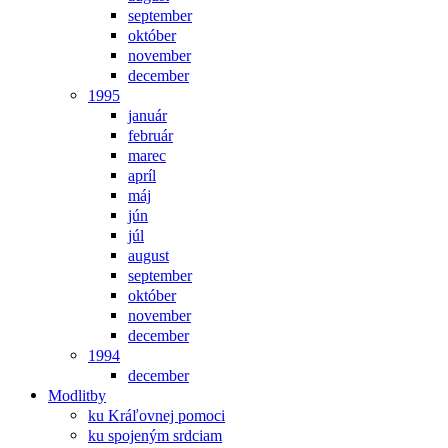
september
október
november
december
1995
január
február
marec
apríl
máj
jún
júl
august
september
október
november
december
1994
december
Modlitby
ku Kráľovnej pomoci
ku spojeným srdciam