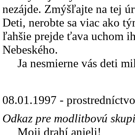
nezájde. Zmýšľajte na tej ú
Deti, nerobte sa viac ako tý
ľahšie prejde ťava uchom i
Nebeského.
Ja nesmierne vás deti mi
08.01.1997 - prostredníctv
Odkaz pre modlitbovú skup
Moji drahí anjeli!