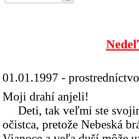
Nedeľ
01.01.1997 - prostredníctv
Moji drahí anjeli!
Deti, tak veľmi ste svoji
očistca, pretože Nebeská br
Vianoce a veľa duší môže u