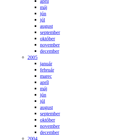
apríl
máj
jún
júl
august
september
október
november
december
2005
január
február
marec
apríl
máj
jún
júl
august
september
október
november
december
2004