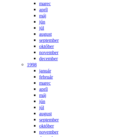
marec
apríl
máj
jún
júl
august
september
október
november
december
1998
január
február
marec
apríl
máj
jún
júl
august
september
október
november