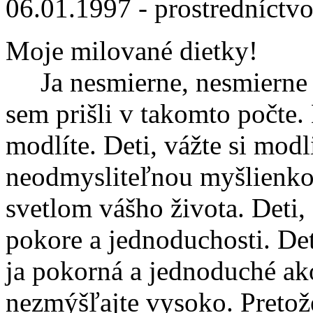
06.01.1997 - prostredníct
Moje milované dietky!
Ja nesmierne, nesmierne v
sem prišli v takomto počte. 
modlíte. Deti, vážte si mod
neodmysliteľnou myšlienko
svetlom vášho života. Deti
pokore a jednoduchosti. De
ja pokorná a jednoduché ak
nezmýšľajte vysoko. Pretož