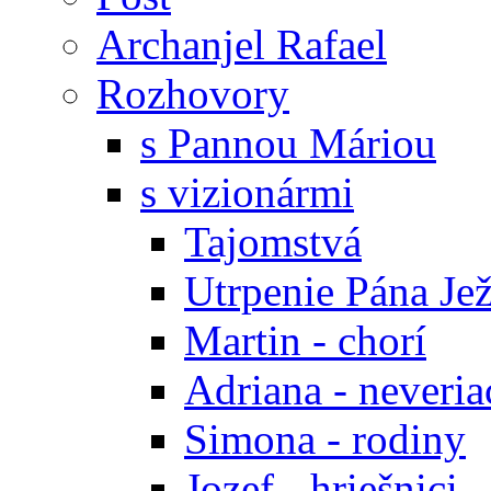
Archanjel Rafael
Rozhovory
s Pannou Máriou
s vizionármi
Tajomstvá
Utrpenie Pána Jež
Martin - chorí
Adriana - neveria
Simona - rodiny
Jozef - hriešnici