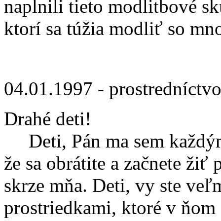
naplnili tieto modlitbové s
ktorí sa túžia modliť so mn
04.01.1997 - prostredníctv
Drahé deti!
Deti, Pán ma sem každým 
že sa obrátite a začnete žiť
skrze mňa. Deti, vy ste veľ
prostriedkami, ktoré v ňom 