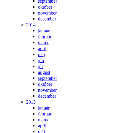
september
október
november
december
2014
január
február
marec
apríl
máj
jún
júl
august
september
október
november
december
2013
január
február
marec
apríl
máj