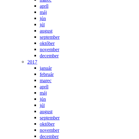
apríl
máj
jún
júl
august
september
október
november
december
2017
január
február
marec
apríl
máj
jún
júl
august
september
október
november
december