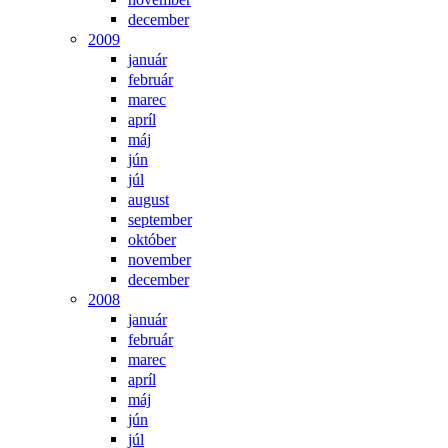
december
2009
január
február
marec
apríl
máj
jún
júl
august
september
október
november
december
2008
január
február
marec
apríl
máj
jún
júl