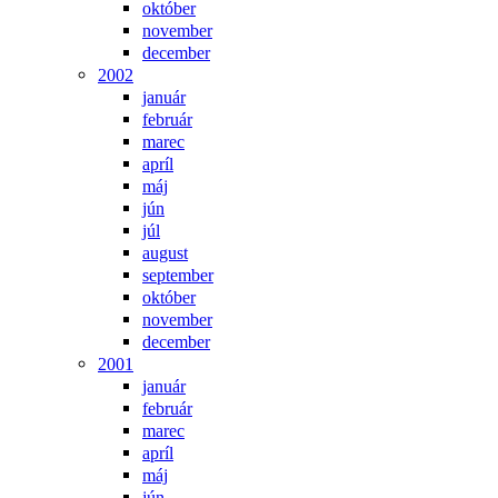
október
november
december
2002
január
február
marec
apríl
máj
jún
júl
august
september
október
november
december
2001
január
február
marec
apríl
máj
jún