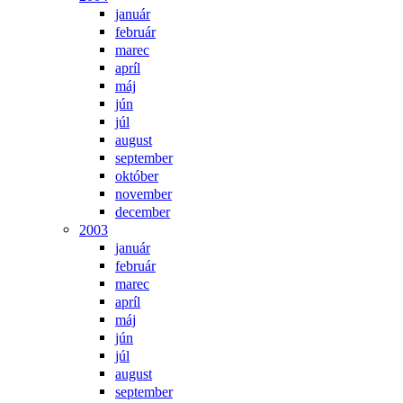
január
február
marec
apríl
máj
jún
júl
august
september
október
november
december
2003
január
február
marec
apríl
máj
jún
júl
august
september