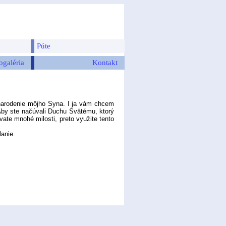
Púte
ogaléria
Kontakt
narodenie môjho Syna. I ja vám chcem
. Aby ste načúvali Duchu Svätému, ktorý
ate mnohé milosti, preto využite tento
anie.