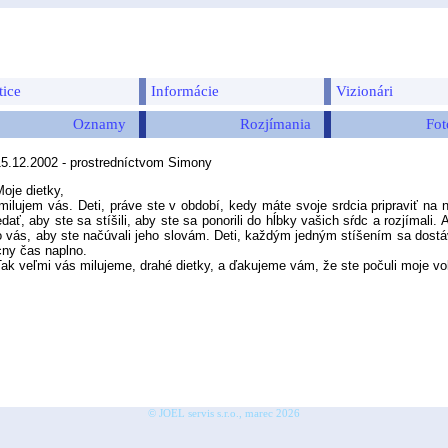
tice
Informácie
Vizionári
Oznamy
Rozjímania
Fot
15.12.2002 - prostredníctvom Simony
oje dietky,
jem vás. Deti, práve ste v období, kedy máte svoje srdcia pripraviť na 
dať, aby ste sa stíšili, aby ste sa ponorili do hĺbky vašich sŕdc a rozjímali
o vás, aby ste načúvali jeho slovám. Deti, každým jedným stíšením sa dostáv
ny čas naplno.
veľmi vás milujeme, drahé dietky, a ďakujeme vám, že ste počuli moje vol
© JOEL servis s.r.o., marec 2026