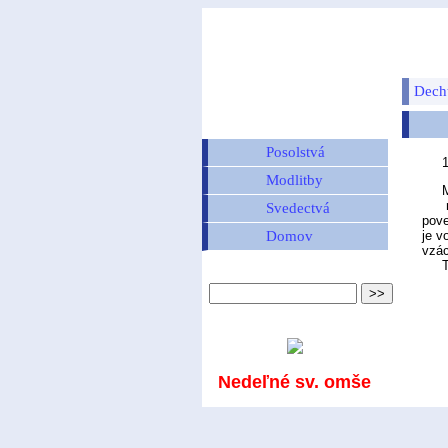
Dech
Posolstvá
Modlitby
M
milu
Svedectvá
pove
Domov
je v
vzác
Tak 
Nedeľné sv. omše