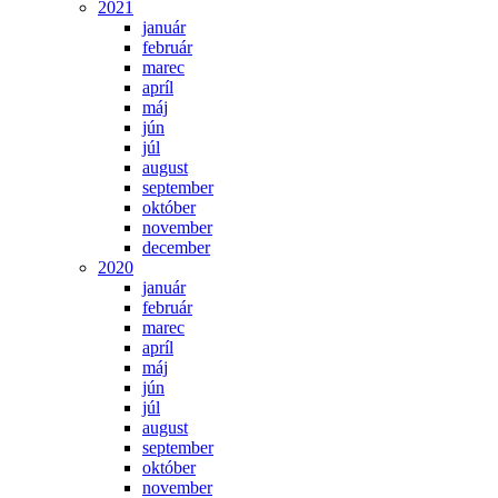
2021
január
február
marec
apríl
máj
jún
júl
august
september
október
november
december
2020
január
február
marec
apríl
máj
jún
júl
august
september
október
november