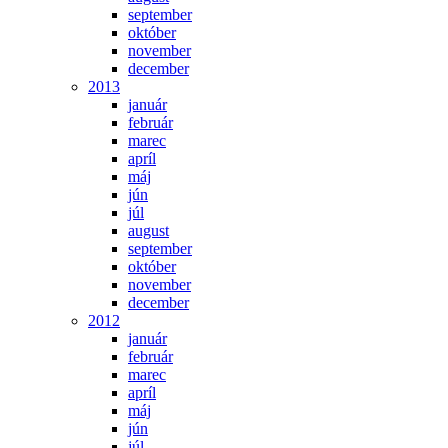
september
október
november
december
2013
január
február
marec
apríl
máj
jún
júl
august
september
október
november
december
2012
január
február
marec
apríl
máj
jún
júl