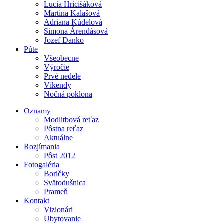
Lucia Hricišáková
Martina Kalašová
Adriana Kúdelová
Simona Árendásová
Jozef Danko
Púte
Všeobecne
Výročie
Prvé nedele
Víkendy
Nočná poklona
Oznamy
Modlitbová reťaz
Pôstna reťaz
Aktuálne
Rozjímania
Pôst 2012
Fotogaléria
Boričky
Svätodušnica
Prameň
Kontakt
Vizionári
Ubytovanie