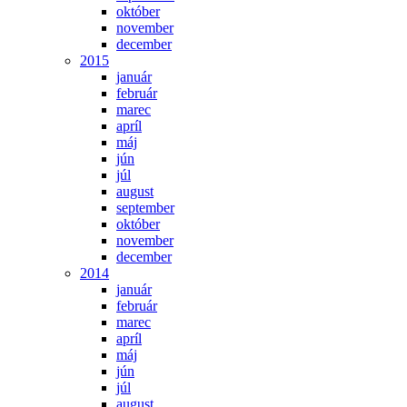
október
november
december
2015
január
február
marec
apríl
máj
jún
júl
august
september
október
november
december
2014
január
február
marec
apríl
máj
jún
júl
august