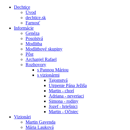
Dechtice
Úvod
dechtice.sk
Farnosť
Informácie
Genéza
Posolstvá
Modlitba
Modlitbové skupiny
Pôst
Archanjel Rafael
Rozhovory
s Pannou Máriou
s vizionármi
Tajomstvá
Utrpenie Pána Ježiša
Martin - chorí
Adriana - neveriaci
Simona - rodiny
Jozef - hriešnici
Martin - Očistec
Vizionári
Martin Gavenda
Mária Lauková