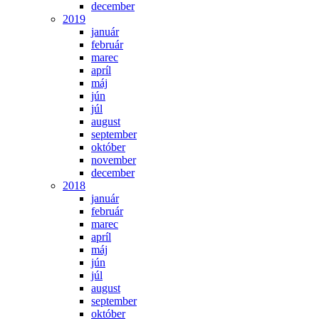
december
2019
január
február
marec
apríl
máj
jún
júl
august
september
október
november
december
2018
január
február
marec
apríl
máj
jún
júl
august
september
október