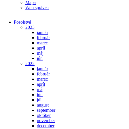
Mapa
Web správca
Posolstvá
2023
január
február
marec
apríl
máj
jún
2022
január
február
marec
apríl
máj
jún
júl
august
september
október
november
december