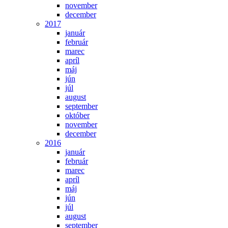
november
december
2017
január
február
marec
apríl
máj
jún
júl
august
september
október
november
december
2016
január
február
marec
apríl
máj
jún
júl
august
september