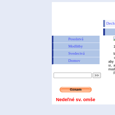
Dech
Posolstvá
Modlitby
Svedectvá
M
dnes
Domov
aby 
si, 
modl
Pon
Nedeľné sv. omše