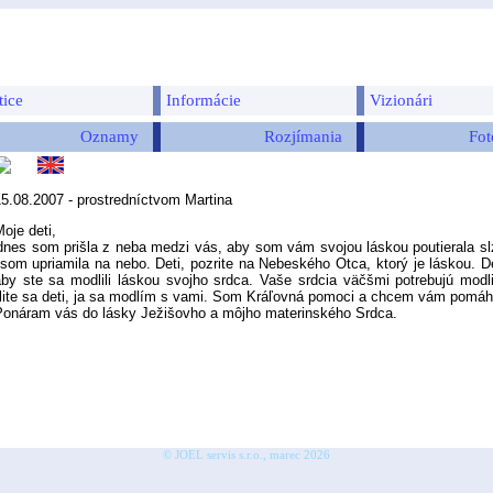
tice
Informácie
Vizionári
Oznamy
Rozjímania
Fot
15.08.2007 - prostredníctvom Martina
oje deti,
 som prišla z neba medzi vás, aby som vám svojou láskou poutierala slzy
som upriamila na nebo. Deti, pozrite na Nebeského Otca, ktorý je láskou. De
aby ste sa modlili láskou svojho srdca. Vaše srdcia väčšmi potrebujú mod
ite sa deti, ja sa modlím s vami. Som Kráľovná pomoci a chcem vám pomáh
áram vás do lásky Ježišovho a môjho materinského Srdca.
© JOEL servis s.r.o., marec 2026