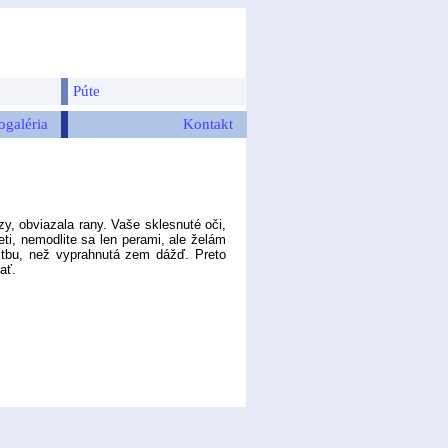
Púte
ogaléria
Kontakt
, obviazala rany. Vaše sklesnuté oči,
ti, nemodlite sa len perami, ale želám
litbu, než vyprahnutá zem dážď. Preto
ať.