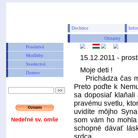
Dechtice
Info
Oznamy
Posolstvá
Modlitby
15.12.2011 - pros
Svedectvá
Moje deti !
Domov
Prichádza čas milo
Preto poďte k Nemu,
sa doposiaľ klaňal
pravému svetlu, ktor
uvidíte môjho Syna 
som vám ho mohla d
Nedeľné sv. omše
schopné dávať lás
srdca.